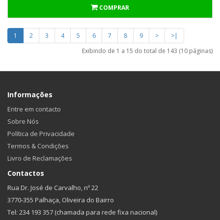
COMPRAR
1
2
3
4
5
6
7
8
9
>
>|
Exibindo de 1 a 15 do total de 143 (10 páginas)
Informações
Entre em contacto
Sobre Nós
Política de Privacidade
Termos & Condições
Livro de Reclamações
Contactos
Rua Dr. José de Carvalho, nº 22
3770-355 Palhaça, Oliveira do Bairro
Tel: 234 193 357 (chamada para rede fixa nacional)