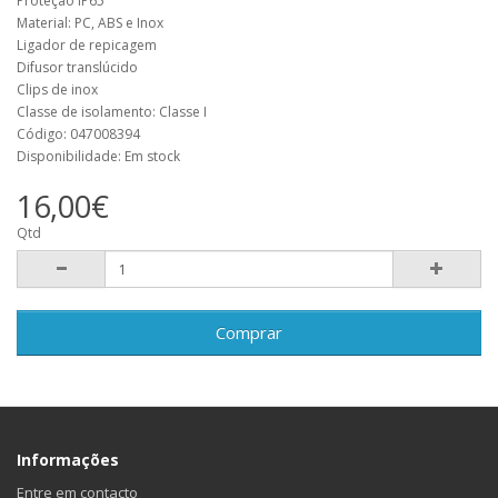
Proteção IP65
Material: PC, ABS e Inox
Ligador de repicagem
Difusor translúcido
Clips de inox
Classe de isolamento: Classe I
Código: 047008394
Disponibilidade: Em stock
16,00€
Qtd
Comprar
Informações
Entre em contacto