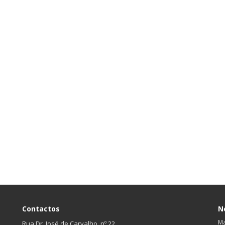
Contactos
N
Ma
Rua Dr. José de Carvalho, nº 22