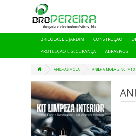
BRICOLAGE E JARDIM
CONSTRUÇÃO
D
PROTECÇÃO E SEGURANÇA
ABRASIVOS
ANILHAS MOLA
ANILHA MOLA ZINC. M10
AN