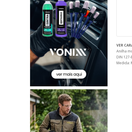
VER CAR
Anilha m
DIN 127-
Medida: 