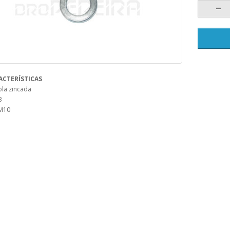
ACTERÍSTICAS
ola zincada
B
M10