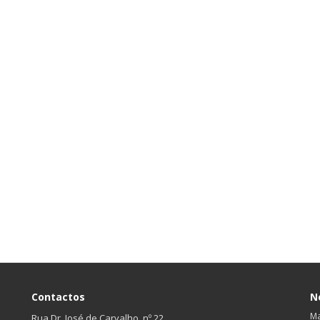
Contactos
N
Ma
Rua Dr. José de Carvalho, nº 22