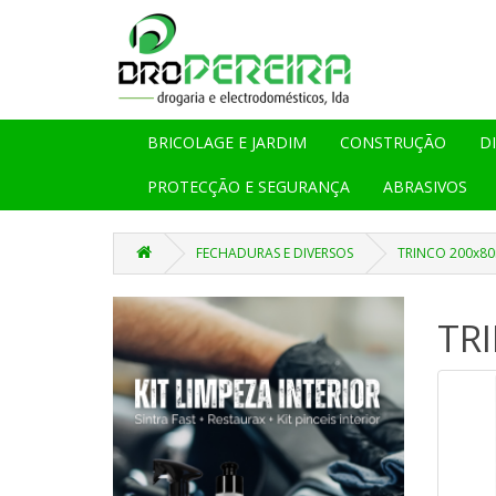
BRICOLAGE E JARDIM
CONSTRUÇÃO
D
PROTECÇÃO E SEGURANÇA
ABRASIVOS
FECHADURAS E DIVERSOS
TRINCO 200x8
TR