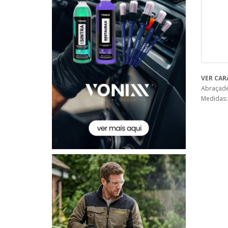
VER CAR
Abraçade
Medidas: 