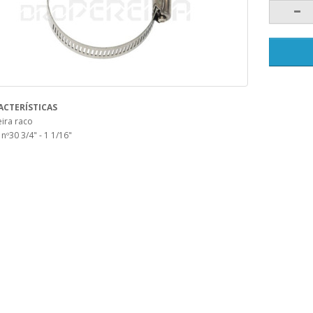
ACTERÍSTICAS
ira raco
nº30 3/4" - 1 1/16"