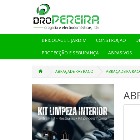
BRICOLAGE E JARDIM
CONSTRUÇÃO
D
PROTECÇÃO E SEGURANÇA
ABRASIVOS
ABRAÇADEIRAS RACO
ABRAÇADEIRA RACO
ABR