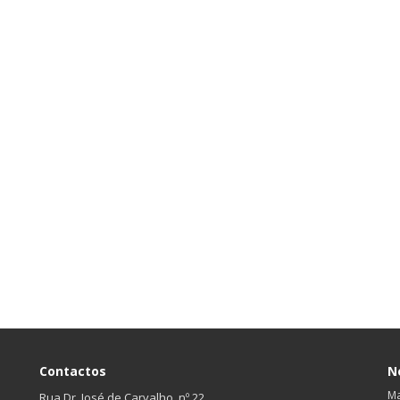
Contactos
N
Ma
Rua Dr. José de Carvalho, nº 22