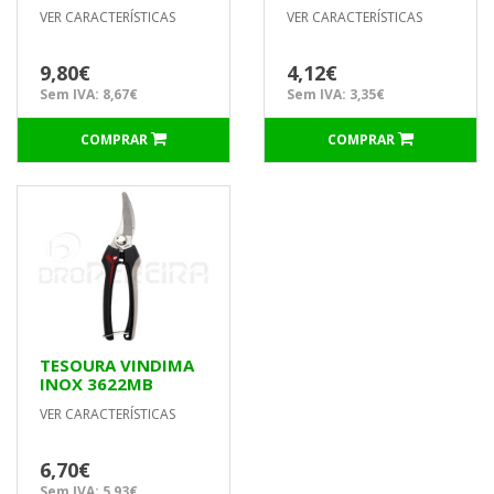
BELLOTA
165mm G008B
VER CARACTERÍSTICAS
VER CARACTERÍSTICAS
MACFER
9,80€
4,12€
Sem IVA: 8,67€
Sem IVA: 3,35€
COMPRAR
COMPRAR
TESOURA VINDIMA
INOX 3622MB
BELLOTA
VER CARACTERÍSTICAS
6,70€
Sem IVA: 5,93€