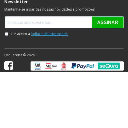
Newsletter
Mantenha-se a par das nossas novidades e promoções!
DroPereira © 2026