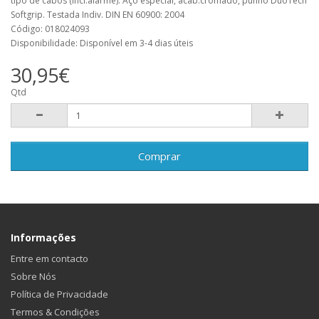
tipo de cabos (incl.alarme). Aço especial, acab.cromado, punho DuoTech
Softgrip. Testada Indiv. DIN EN 60900: 2004
Código: 018024093
Disponibilidade: Disponível em 3-4 dias úteis
30,95€
Qtd
Comprar
Informações
Entre em contacto
Sobre Nós
Política de Privacidade
Termos & Condições