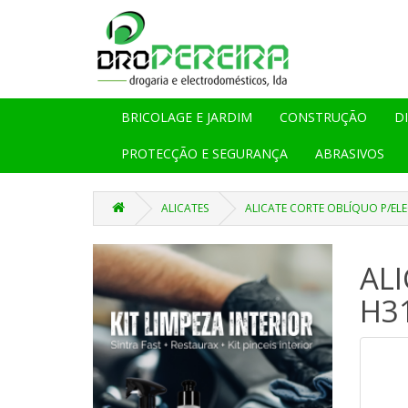
BRICOLAGE E JARDIM
CONSTRUÇÃO
D
PROTECÇÃO E SEGURANÇA
ABRASIVOS
ALICATES
ALICATE CORTE OBLÍQUO P/EL
AL
H3