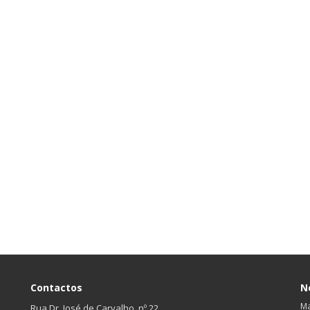
Contactos
N
Ma
Rua Dr. José de Carvalho, nº 22