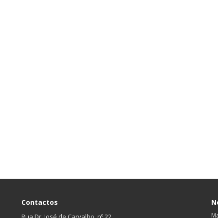
Contactos
N
Ma
Rua Dr. José de Carvalho, nº 22