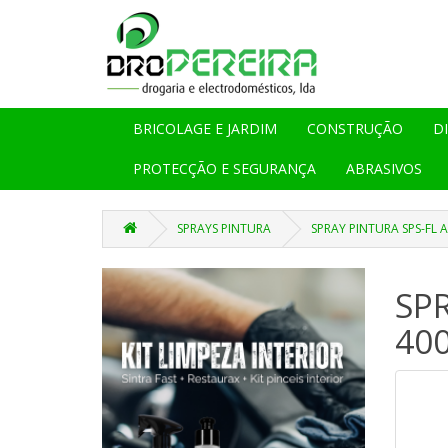
BRICOLAGE E JARDIM
CONSTRUÇÃO
D
PROTECÇÃO E SEGURANÇA
ABRASIVOS
SPRAYS PINTURA
SPRAY PINTURA SPS-FL
SP
40