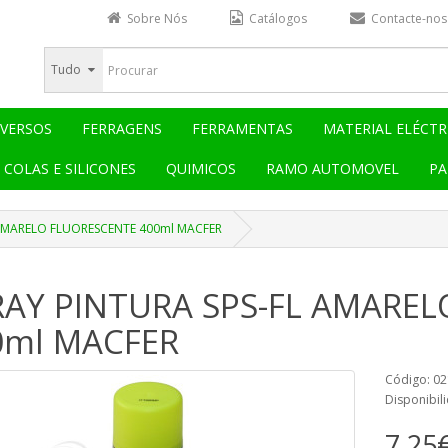
Sobre Nós
Catálogos
Contacte-nos
Tudo
IVERSOS
FERRAGENS
FERRAMENTAS
MATERIAL ELÉCTR
COLAS E SILICONES
QUIMICOS
RAMO AUTOMOVEL
PA
 AMARELO FLUORESCENTE 400ml MACFER
RAY PINTURA SPS-FL AMARE
0ml MACFER
Código: 0
Disponibili
7,25