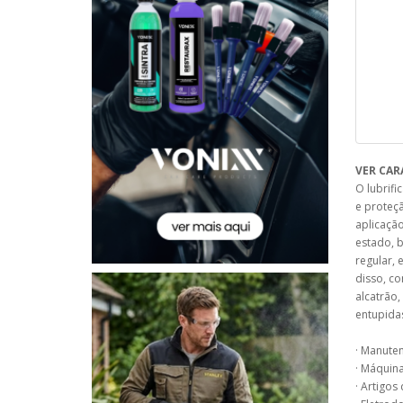
VER CAR
O lubrif
e proteç
aplicaçã
estado, 
regular,
disso, co
alcatrão,
entupida
· Manute
· Máquina
· Artigos 