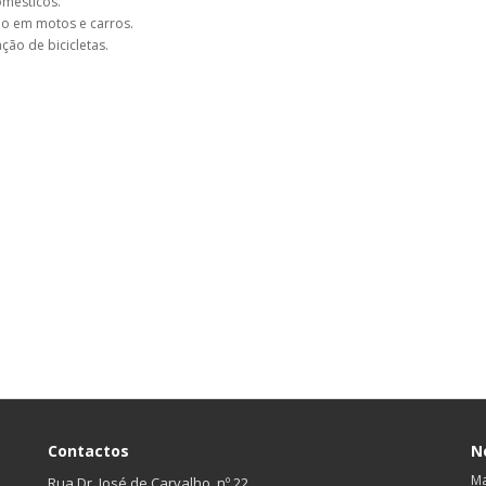
omésticos.
ão em motos e carros.
ação de bicicletas.
Contactos
N
Ma
Rua Dr. José de Carvalho, nº 22