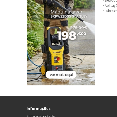
· Eletrod
· Aplicaç
· Lubrific
Informações
Entre em contacto