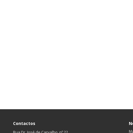
Contactos
N
Ma
Rua Dr. José de Carvalho, nº 22