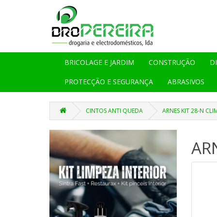
BRICOLAGE E JARDIM
CONSTRUÇÃO
D
PROTECÇÃO E SEGURANÇA
ABRASIVOS
CINTOS ANTI QUEDA
ARNES KIT 28-N CLI
ARN