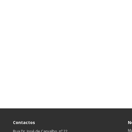
Contactos
N
Ma
Rua Dr. José de Carvalho, nº 22