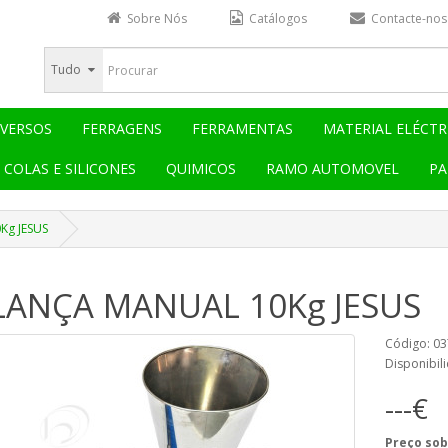
Sobre Nós
Catálogos
Contacte-nos
Tudo
IVERSOS
FERRAGENS
FERRAMENTAS
MATERIAL ELÉCTR
COLAS E SILICONES
QUIMICOS
RAMO AUTOMOVEL
PA
g JESUS
LANÇA MANUAL 10Kg JESUS
Código: 0
Disponibili
---€
Preço sob