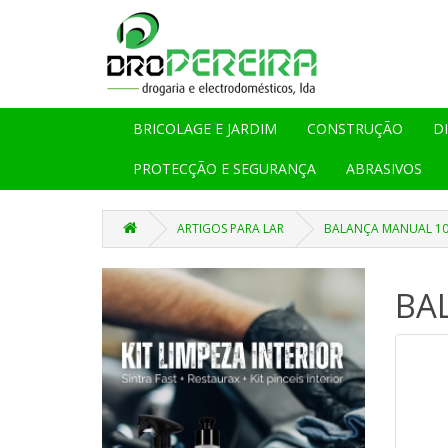
BRICOLAGE E JARDIM
CONSTRUÇÃO
D
PROTECÇÃO E SEGURANÇA
ABRASIVOS
ARTIGOS PARA LAR
BALANÇA MANUAL 10K
BA