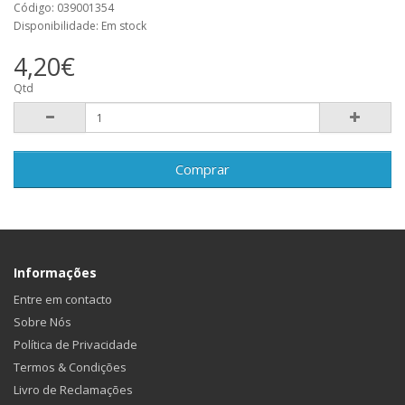
Código: 039001354
Disponibilidade: Em stock
4,20€
Qtd
Comprar
Informações
Entre em contacto
Sobre Nós
Política de Privacidade
Termos & Condições
Livro de Reclamações