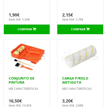
1,90€
2,15€
Sem IVA: 1,54€
Sem IVA: 1,75€
COMPRAR
COMPRAR
CONJUNTO DE
CARGA P/ROLO
PINTURA
ANTIGOTA
PROFISSIONAL
45x180mm
VER CARACTERÍSTICAS
VER CARACTERÍSTICAS
UNIVERSAL
P/TECTOS E
PAREDES LISAS
16,50€
3,20€
Sem IVA: 13,41€
Sem IVA: 2,60€