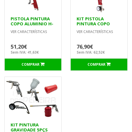
PISTOLA PINTURA
KIT PISTOLA
COPO ALUMINIO H-
PINTURA COPO
827 D1.4 MACFER
SUPERIOR
VER CARACTERÍSTICAS
VER CARACTERÍSTICAS
RETOQUES G-125N
BICO 1.0mm
MACFER
51,20€
76,90€
Sem IVA: 41,63€
Sem IVA: 62,52€
COMPRAR
COMPRAR
KIT PINTURA
GRAVIDADE 5PÇS