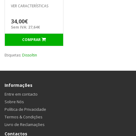
NUP69AT
VER CARACTERÍSTICAS
34,00€
Sem IVA: 27,64€
COMPRAR
Etiquetas:
Dissoltin
Informações
Entre em contacto
Sobre Nós
Política de Privacidade
Termos & Condições
Livro de Reclamações
Contactos