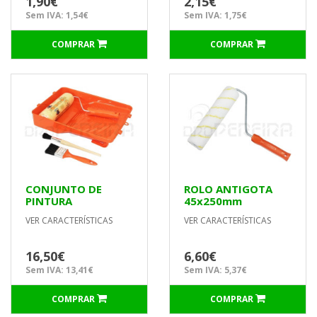
1,90€
2,15€
Sem IVA: 1,54€
Sem IVA: 1,75€
COMPRAR
COMPRAR
CONJUNTO DE
ROLO ANTIGOTA
PINTURA
45x250mm
PROFISSIONAL
P/TECTOS E
VER CARACTERÍSTICAS
VER CARACTERÍSTICAS
UNIVERSAL
PAREDES LISAS
16,50€
6,60€
Sem IVA: 13,41€
Sem IVA: 5,37€
COMPRAR
COMPRAR