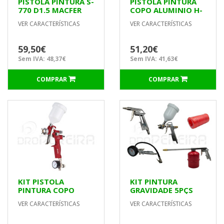
PISTOLA PINTURA S-
PISTOLA PINTURA
770 D1.5 MACFER
COPO ALUMINIO H-
827 D1.4 MACFER
VER CARACTERÍSTICAS
VER CARACTERÍSTICAS
59,50€
51,20€
Sem IVA: 48,37€
Sem IVA: 41,63€
COMPRAR
COMPRAR
KIT PISTOLA
KIT PINTURA
PINTURA COPO
GRAVIDADE 5PÇS
SUPERIOR
NUP69AT
VER CARACTERÍSTICAS
VER CARACTERÍSTICAS
RETOQUES G-125N
BICO 1.0mm