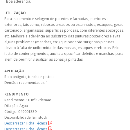
· Boa aderência.
UTILIZAÇÃO
Para isolamento e selagem de paredes e fachadas, interiores e
exteriores, tais como, rebocos areados ou estanhados, estuques, gesso
cartonado, argamassas, superfícies porosas, com diferentes absorções,
etc. Melhora a aderência ao substrato das pinturas posteriores e evita
alguns problemas (manchas, etc.) que poderão surgir nas pinturas
devido à falta de uniformidade das massas, estuques e rebocos. Pelo
facto de conter pigmentos, auxilia a opacificar defeitos e manchas, para
além de permitir visualizar as zonas já pintadas.
APLICAÇÃO
Rolo antigota, trincha e pistola
Demãos recomendadas: 1
RENDIMENTO
Rendimento: 10 m²/L/demão
Diluição: Água
Código: 049001339
Disponibilidade: Em stock
Descarregar Ficha Técnica
Descarregar Ficha Técnica