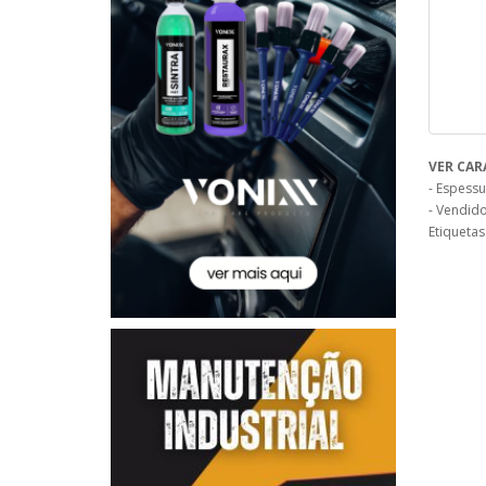
VER CAR
- Espess
- Vendido
Etiquetas