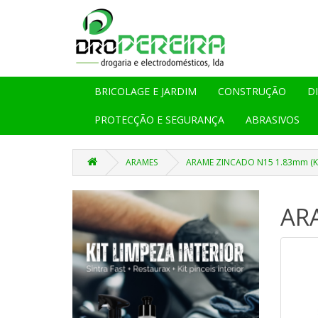
BRICOLAGE E JARDIM
CONSTRUÇÃO
D
PROTECÇÃO E SEGURANÇA
ABRASIVOS
ARAMES
ARAME ZINCADO N15 1.83mm (K
AR