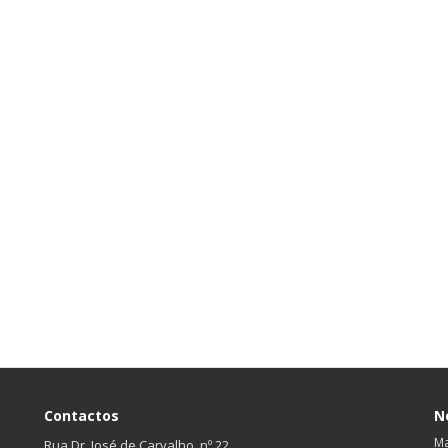
Contactos
N
Ma
Rua Dr. José de Carvalho, nº 22