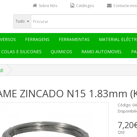
Sobre Nós
Catálogos
Contacte-nos
Tudo
IVERSOS
FERRAGENS
FERRAMENTAS
MATERIAL ELÉCTR
COLAS E SILICONES
QUIMICOS
RAMO AUTOMOVEL
PA
g)
AME ZINCADO N15 1.83mm (K
Código: 0
Disponibil
7,20
Qtd