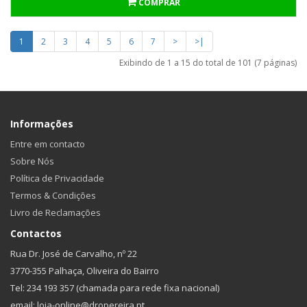
COMPRAR
1
2
3
4
5
6
7
>
>|
Exibindo de 1 a 15 do total de 101 (7 páginas)
Informações
Entre em contacto
Sobre Nós
Política de Privacidade
Termos & Condições
Livro de Reclamações
Contactos
Rua Dr. José de Carvalho, nº 22
3770-355 Palhaça, Oliveira do Bairro
Tel: 234 193 357 (chamada para rede fixa nacional)
email: loja-online@dropereira.pt