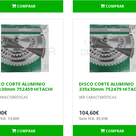
COMPRAR
COMPRAR
CO CORTE ALUMINIO
DISCO CORTE ALUMINIO
x30mm 752459 HITACHI
335x30mm 752479 HITA
ARACTERÍSTICAS
VER CARACTERÍSTICAS
00€
104,60€
VA: 74,80€
Sem IVA: 85,04€
COMPRAR
COMPRAR