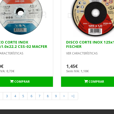
CO CORTE INOX
DISCO CORTE INOX 125
x1.0x22.2 CSS-02 MACFER
FISCHER
ARACTERÍSTICAS
VER CARACTERÍSTICAS
0€
1,45€
VA: 0,73€
Sem IVA: 1,18€
COMPRAR
COMPRAR
3
4
5
6
7
8
9
>
>|