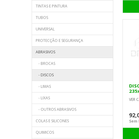
TINTAS E PINTURA
TUBOS
UNIVERSAL
PROTECÇÃO E SEGURANÇA
ABRASIVOS
- BROCAS
- DISCOS
DIS
- LIMAS
235
- LIXAS
VER C
- OUTROS ABRASIVOS
92,
COLAS E SILICONES
Sem I
QUIMICOS