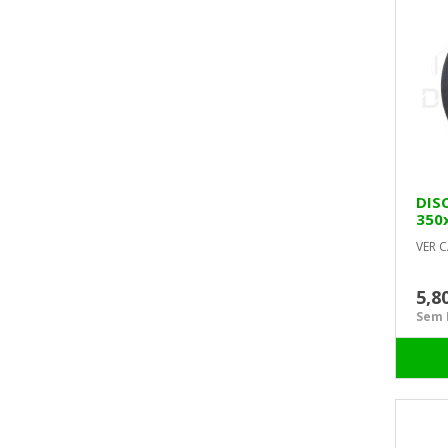
DIS
350
VER C
5,8
Sem I