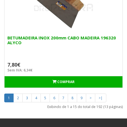
BETUMADEIRA INOX 200mm CABO MADEIRA 196320
ALYCO
7,80€
Sem IVA: 6,34€
COMPRAR
1
2
3
4
5
6
7
8
9
>
>|
Exibindo de 1 a 15 do total de 192 (13 páginas)