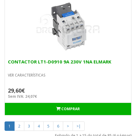
CONTACTOR LT1-D0910 9A 230V 1NA ELMARK
VER CARACTERÍSTICAS
29,60€
Sem IVA: 24,07€
COMPRAR
1
2
3
4
5
6
>
>|
Exibindo de 1 a 15 do total de 85 (6 páginas)