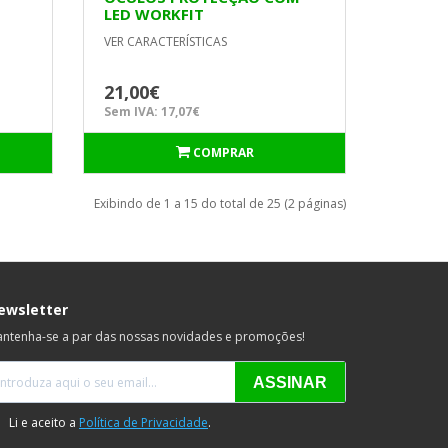
LED WORKFIT
VER CARACTERÍSTICAS
21,00€
Sem IVA: 17,07€
COMPRAR
Exibindo de 1 a 15 do total de 25 (2 páginas)
ewsletter
ntenha-se a par das nossas novidades e promoções!