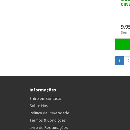
CIN
9,9
Sem I
1
2
Informações
Entre em contacto
Sobre Nós
Política de Privacidade
Termos & Condições
Livro de Reclamações