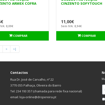
ZENTO ARMEX COFRA
CINZENTO SOFYTOUCH
COFRA
5€
11,00€
VA: 8,09€
Sem IVA: 8,94€
COMPRAR
COMPRAR
>
>|
Contactos
N
Ma
Rua Dr. José de Carvalho, nº 22
3770-355 Palhaça, Oliveira do Bairro
Tel: 234 193 357 (chamada para rede fixa nacional)
email: loja-online@dropereira.pt