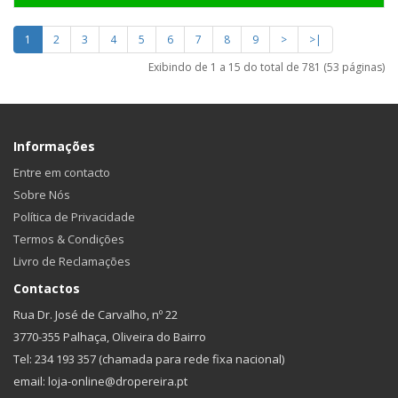
1
2
3
4
5
6
7
8
9
>
>|
Exibindo de 1 a 15 do total de 781 (53 páginas)
Informações
Entre em contacto
Sobre Nós
Política de Privacidade
Termos & Condições
Livro de Reclamações
Contactos
Rua Dr. José de Carvalho, nº 22
3770-355 Palhaça, Oliveira do Bairro
Tel: 234 193 357 (chamada para rede fixa nacional)
email: loja-online@dropereira.pt