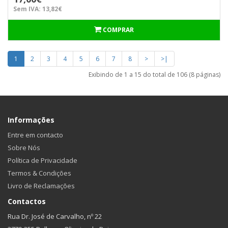
Sem IVA: 13,82€
COMPRAR
1
2
3
4
5
6
7
8
>
>|
Exibindo de 1 a 15 do total de 106 (8 páginas)
Informações
Entre em contacto
Sobre Nós
Política de Privacidade
Termos & Condições
Livro de Reclamações
Contactos
Rua Dr. José de Carvalho, nº 22