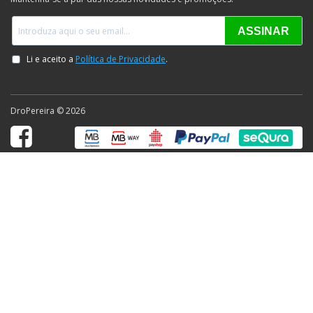
DroPereira © 2026