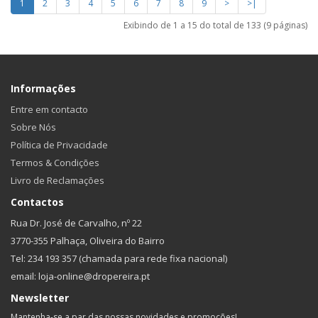
1
2
3
4
5
6
7
8
9
>
>|
Exibindo de 1 a 15 do total de 133 (9 páginas)
Informações
Entre em contacto
Sobre Nós
Política de Privacidade
Termos & Condições
Livro de Reclamações
Contactos
Rua Dr. José de Carvalho, nº 22
3770-355 Palhaça, Oliveira do Bairro
Tel: 234 193 357 (chamada para rede fixa nacional)
email: loja-online@dropereira.pt
Newsletter
Mantenha-se a par das nossas novidades e promoções!