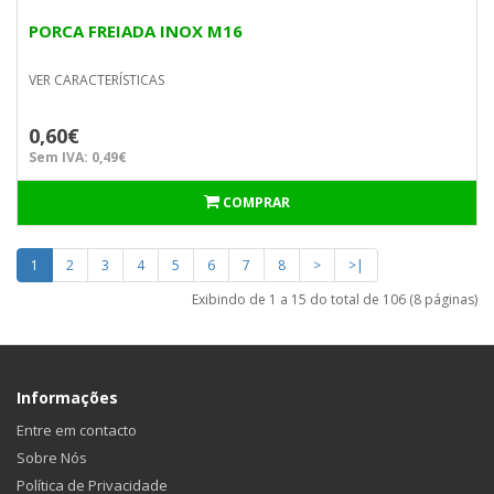
PORCA FREIADA INOX M16
VER CARACTERÍSTICAS
0,60€
Sem IVA: 0,49€
COMPRAR
1
2
3
4
5
6
7
8
>
>|
Exibindo de 1 a 15 do total de 106 (8 páginas)
Informações
Entre em contacto
Sobre Nós
Política de Privacidade