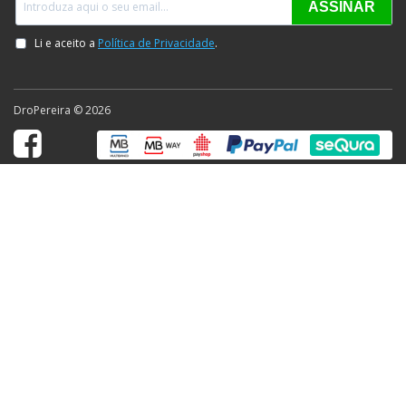
DroPereira © 2026