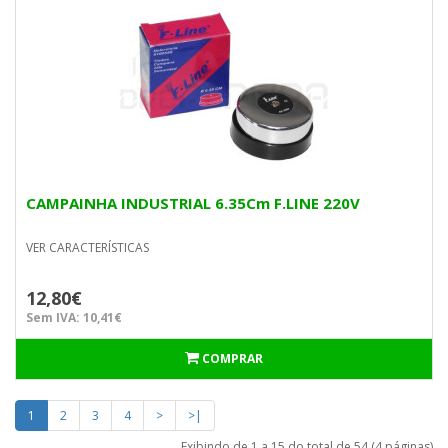
CAMPAINHA INDUSTRIAL 6.35Cm F.LINE 220V
VER CARACTERÍSTICAS
12,80€
Sem IVA: 10,41€
COMPRAR
1
2
3
4
>
>|
Exibindo de 1 a 15 do total de 54 (4 páginas)