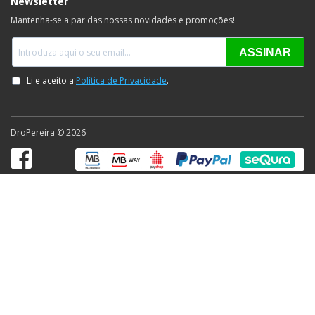
Newsletter
Mantenha-se a par das nossas novidades e promoções!
DroPereira © 2026