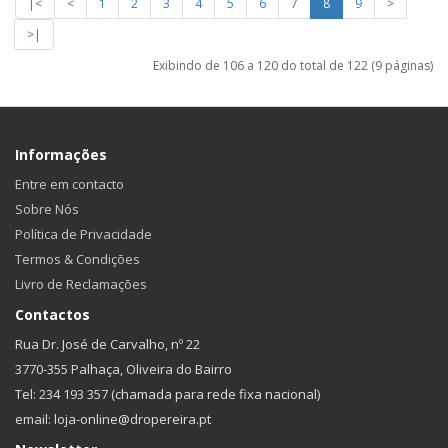
|<
<
1
2
3
4
5
6
7
8
9
>
>|
Exibindo de 106 a 120 do total de 122 (9 páginas)
Informações
Entre em contacto
Sobre Nós
Política de Privacidade
Termos & Condições
Livro de Reclamações
Contactos
Rua Dr. José de Carvalho, nº 22
3770-355 Palhaça, Oliveira do Bairro
Tel: 234 193 357 (chamada para rede fixa nacional)
email: loja-online@dropereira.pt