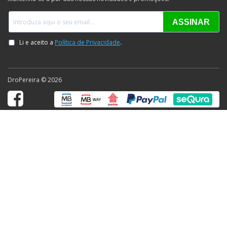
DroPereira © 2026