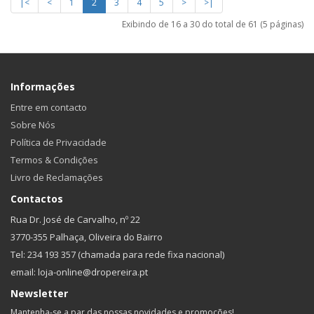
|<
<
1
2
3
4
5
>
>|
Exibindo de 16 a 30 do total de 61 (5 páginas)
Informações
Entre em contacto
Sobre Nós
Política de Privacidade
Termos & Condições
Livro de Reclamações
Contactos
Rua Dr. José de Carvalho, nº 22
3770-355 Palhaça, Oliveira do Bairro
Tel: 234 193 357 (chamada para rede fixa nacional)
email: loja-online@dropereira.pt
Newsletter
Mantenha-se a par das nossas novidades e promoções!