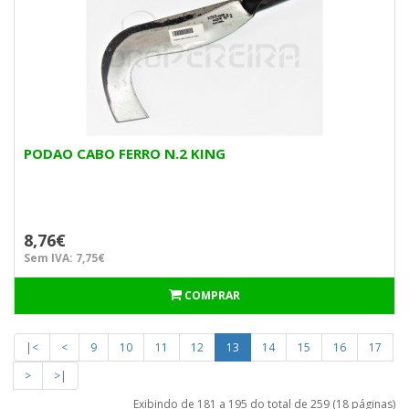
PODAO CABO FERRO N.2 KING
8,76€
Sem IVA: 7,75€
COMPRAR
|<
<
9
10
11
12
13
14
15
16
17
>
>|
Exibindo de 181 a 195 do total de 259 (18 páginas)