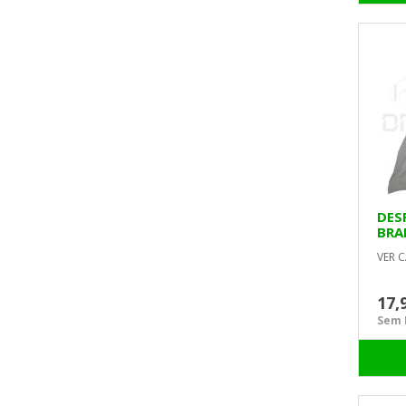
DES
BRA
VER C
17,
Sem I