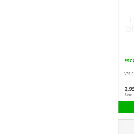
ESC
VER C
2,9
Sem I