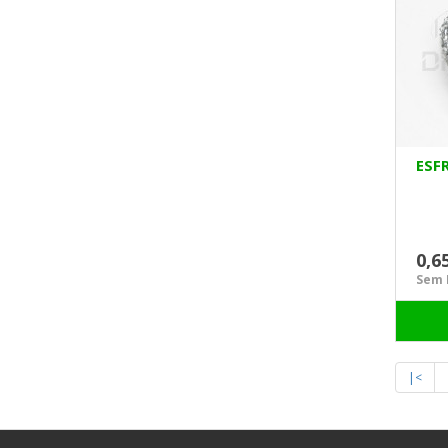
ESF
0,6
Sem I
|<