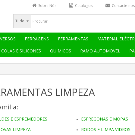
Sobre Nós
Catálogos
Contacte-nos
Tudo
IVERSOS
FERRAGENS
FERRAMENTAS
MATERIAL ELÉCTR
COLAS E SILICONES
QUIMICOS
RAMO AUTOMOVEL
PA
RRAMENTAS LIMPEZA
mília:
LDES E ESPREMEDORES
ESFREGONAS E MOPAS
COVAS LIMPEZA
RODOS E LIMPA VIDROS