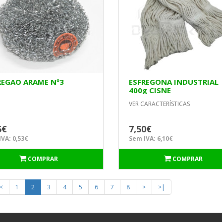
REGAO ARAME Nº3
ESFREGONA INDUSTRIAL
400g CISNE
VER CARACTERÍSTICAS
5€
7,50€
VA: 0,53€
Sem IVA: 6,10€
COMPRAR
COMPRAR
<
1
2
3
4
5
6
7
8
>
>|