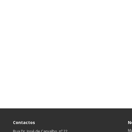
Contactos
N
Ma
Rua Dr. José de Carvalho, nº 22