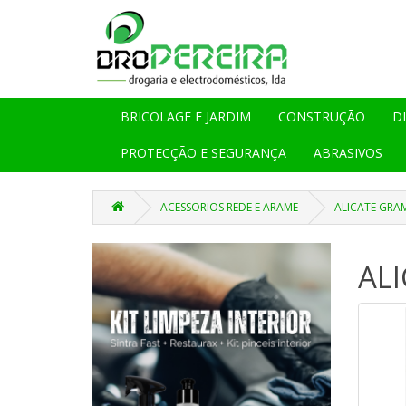
BRICOLAGE E JARDIM
CONSTRUÇÃO
D
PROTECÇÃO E SEGURANÇA
ABRASIVOS
ACESSORIOS REDE E ARAME
ALICATE GRAM
AL