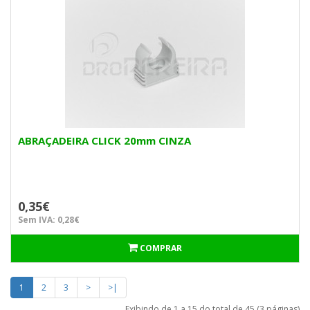
ABRAÇADEIRA CLICK 20mm CINZA
0,35€
Sem IVA: 0,28€
COMPRAR
1
2
3
>
>|
Exibindo de 1 a 15 do total de 45 (3 páginas)