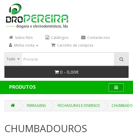
Sobre Nós
Catálogos
Contacte-nos
Minha conta
Carrinho de compras
Tudo
0 - 0,00€
PRODUTOS
FERRAGENS
FECHADURAS E DIVERSOS
CHUMBADO
CHUMBADOUROS