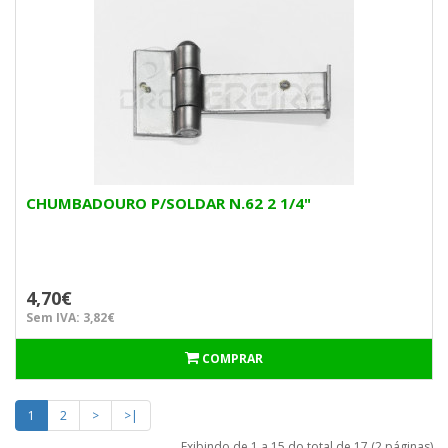
CHUMBADOURO P/SOLDAR N.62 2 1/4"
4,70€
Sem IVA: 3,82€
COMPRAR
1
2
>
>|
Exibindo de 1 a 15 do total de 17 (2 páginas)