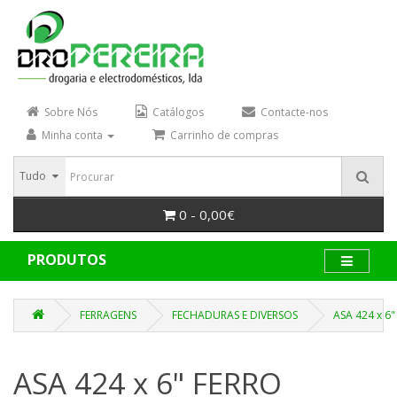
Sobre Nós
Catálogos
Contacte-nos
Minha conta
Carrinho de compras
Tudo
0 - 0,00€
PRODUTOS
FERRAGENS
FECHADURAS E DIVERSOS
ASA 424 x 6
ASA 424 x 6" FERRO