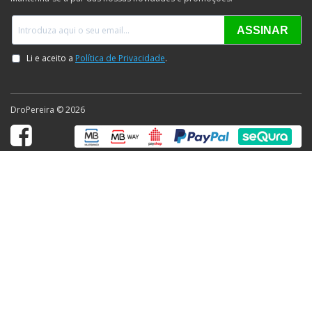
DroPereira © 2026