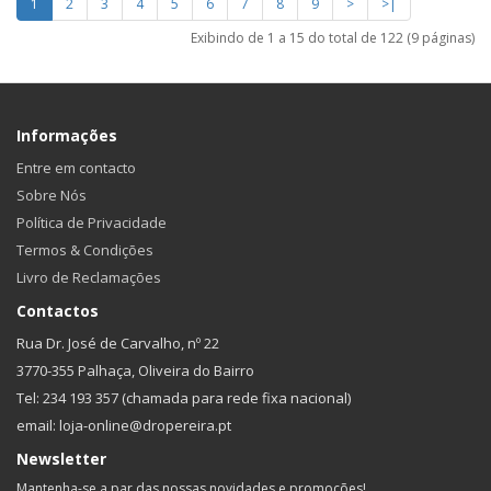
1
2
3
4
5
6
7
8
9
>
>|
Exibindo de 1 a 15 do total de 122 (9 páginas)
Informações
Entre em contacto
Sobre Nós
Política de Privacidade
Termos & Condições
Livro de Reclamações
Contactos
Rua Dr. José de Carvalho, nº 22
3770-355 Palhaça, Oliveira do Bairro
Tel: 234 193 357 (chamada para rede fixa nacional)
email: loja-online@dropereira.pt
Newsletter
Mantenha-se a par das nossas novidades e promoções!