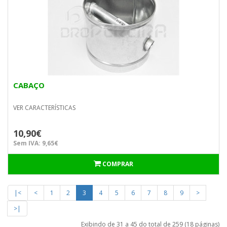
CABAÇO
VER CARACTERÍSTICAS
10,90€
Sem IVA: 9,65€
COMPRAR
|<
<
1
2
3
4
5
6
7
8
9
>
>|
Exibindo de 31 a 45 do total de 259 (18 páginas)