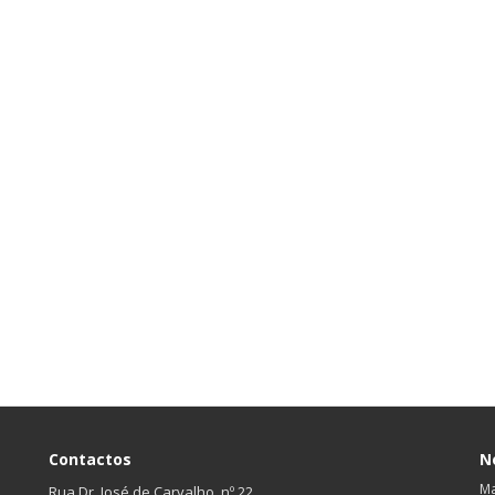
Contactos
N
Ma
Rua Dr. José de Carvalho, nº 22