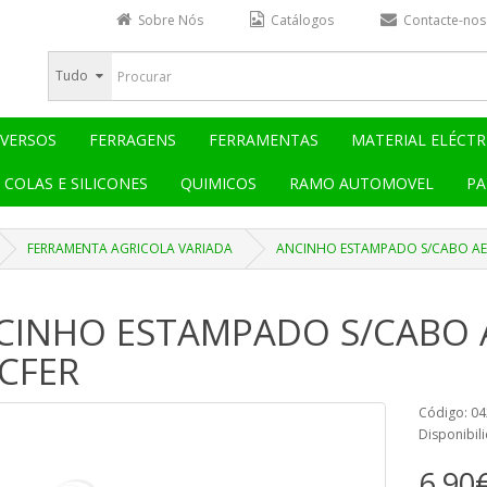
Sobre Nós
Catálogos
Contacte-nos
Tudo
IVERSOS
FERRAGENS
FERRAMENTAS
MATERIAL ELÉCTR
COLAS E SILICONES
QUIMICOS
RAMO AUTOMOVEL
PA
FERRAMENTA AGRICOLA VARIADA
ANCINHO ESTAMPADO S/CABO AES
CINHO ESTAMPADO S/CABO A
CFER
Código: 0
Disponibili
6,90