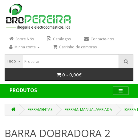
Sobre Nós
Catálogos
Contacte-nos
Minha conta
Carrinho de compras
Tudo
0 - 0,00€
PRODUTOS
FERRAMENTAS
FERRAM. MANUAL/VARIADA
BARRA 
BARRA DOBRADORA 2