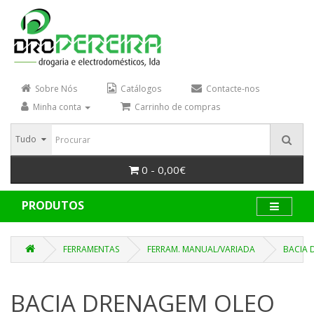
Sobre Nós
Catálogos
Contacte-nos
Minha conta
Carrinho de compras
Tudo
0 - 0,00€
PRODUTOS
FERRAMENTAS
FERRAM. MANUAL/VARIADA
BACIA 
BACIA DRENAGEM OLEO