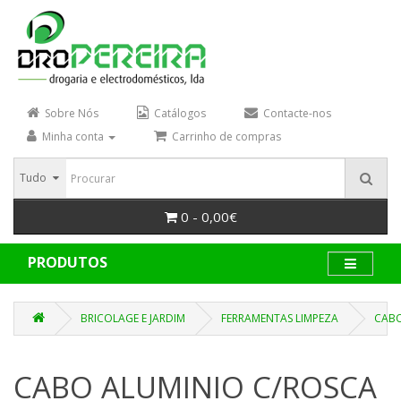
Sobre Nós
Catálogos
Contacte-nos
Minha conta
Carrinho de compras
Tudo
0 - 0,00€
PRODUTOS
BRICOLAGE E JARDIM
FERRAMENTAS LIMPEZA
CABO
CABO ALUMINIO C/ROSCA