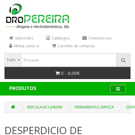
Sobre Nós
Catálogos
Contacte-nos
Minha conta
Carrinho de compras
Tudo
0 - 0,00€
PRODUTOS
BRICOLAGE E JARDIM
FERRAMENTAS LIMPEZA
DESP
DESPERDICIO DE