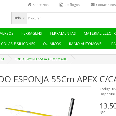
Sobre Nós
Catálogos
Contacte-nos
Tudo
IVERSOS
FERRAGENS
FERRAMENTAS
MATERIAL ELÉCTR
COLAS E SILICONES
QUIMICOS
RAMO AUTOMOVEL
PA
EZA
RODO ESPONJA 55Cm APEX C/CABO
DO ESPONJA 55Cm APEX C/C
Código: 0
Disponibil
13,5
Qtd