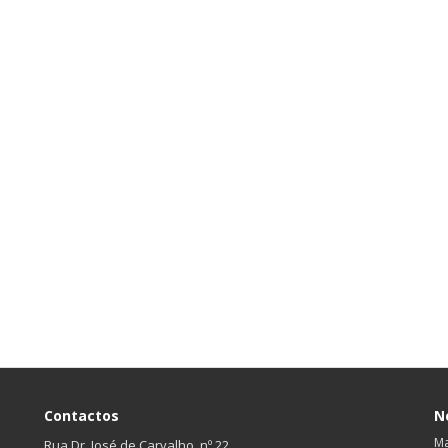
Contactos
N
Ma
Rua Dr. José de Carvalho, nº 22