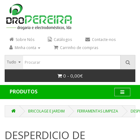
Sobre Nós
Catálogos
Contacte-nos
Minha conta
Carrinho de compras
Tudo
0 - 0,00€
PRODUTOS
BRICOLAGE E JARDIM
FERRAMENTAS LIMPEZA
DESP
DESPERDICIO DE