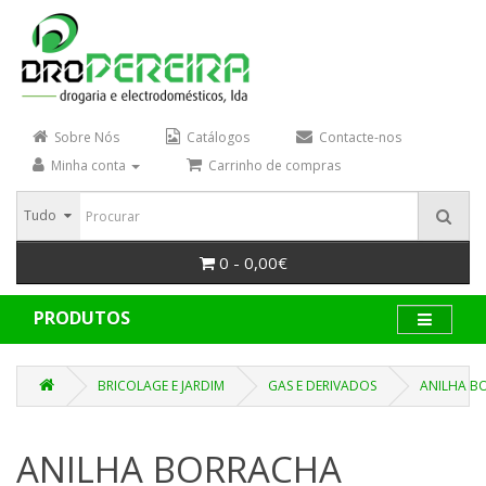
Sobre Nós
Catálogos
Contacte-nos
Minha conta
Carrinho de compras
Tudo
0 - 0,00€
PRODUTOS
BRICOLAGE E JARDIM
GAS E DERIVADOS
ANILHA B
ANILHA BORRACHA