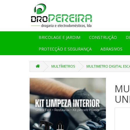
BRICOLAGE E JARDIM
CONSTRUÇÃO
D
PROTECÇÃO E SEGURANÇA
ABRASIVOS
MULTÍMETROS
MULTIMETRO DIGITAL ESC
MU
UNI