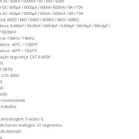
m AC: 60mV / 600mV / 6V / 60V / 600V
e DC: 600µA / 6000µA / 60mA/ 600mA / 6A / 10A
e AC: 600µA / 6000µA / 60mA / 600mA / 6A / 10A
ncia: 600O / 6kO / 60kO / 600kO / 6MO / 60MO
ância: 9.999nF / 99.99nF / 999.9nF / 9.999µF / 99.99µF / 999.9µF /
/ 99.99mF
ncia: 10MHz / 10MHz
atura: -40°C ~ 1000°F
tura: -40°F ~ 1832°F
icação segurança: CAT III 600V
MS
D: EBTN
o LCD: 6000
V)
V)
iodo
o continuidade
e trabalho
 amostragem: 3 vezes / s
 de barras analógico: 31 segmentos
 de intervalo
in