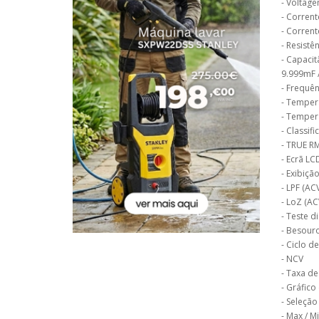
- Voltage
- Corrent
- Corrent
- Resistê
- Capacit
9.999mF 
- Frequê
- Temper
- Tempera
- Classif
- TRUE R
- Ecrã LC
- Exibiçã
- LPF (AC
- LoZ (AC
- Teste d
- Besour
- Ciclo d
- NCV
- Taxa de
- Gráfico
- Seleção
- Max / M