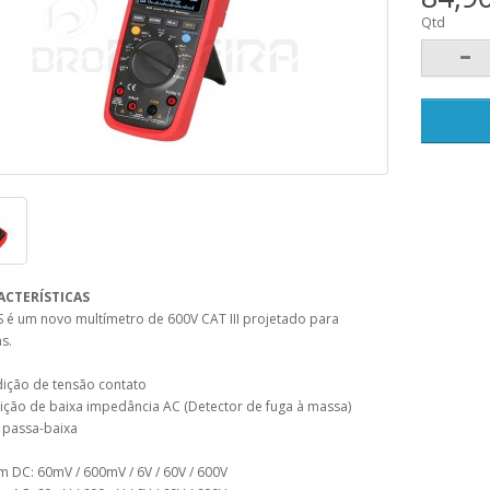
Qtd
ACTERÍSTICAS
 é um novo multímetro de 600V CAT III projetado para
as.
ição de tensão contato
ição de baixa impedância AC (Detector de fuga à massa)
ro passa-baixa
m DC: 60mV / 600mV / 6V / 60V / 600V