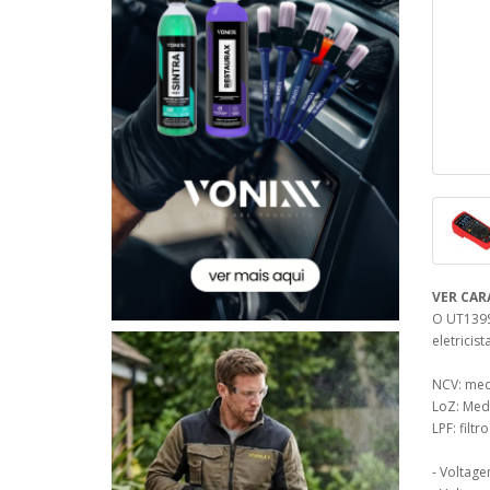
VER CAR
O UT139S
eletricist
NCV: med
LoZ: Med
LPF: filt
- Voltage