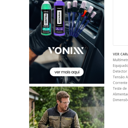
VER CAR
Multímetr
Equipado
Detector
Tensão A
Corrente
Teste de
Alimentaç
Dimensõ