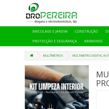
BRICOLAGE E JARDIM
CONSTRUÇÃO
D
PROTECÇÃO E SEGURANÇA
ABRASIVOS
MULTÍMETROS
MULTIMETRO DIGITAL AUT
MU
PR