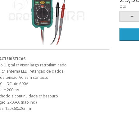
Qtd
ACTERÍSTICAS
o Digital c/ Visor largo retroiluminado
 c/ lanterna LED, retenção de dados
 de tensão AC sem contacto
C e DC até 600V
 até 200mA
 diodo e continuidade c/ besouro
ão: 2x AAA (não inc.)
es: 125x60x26mm