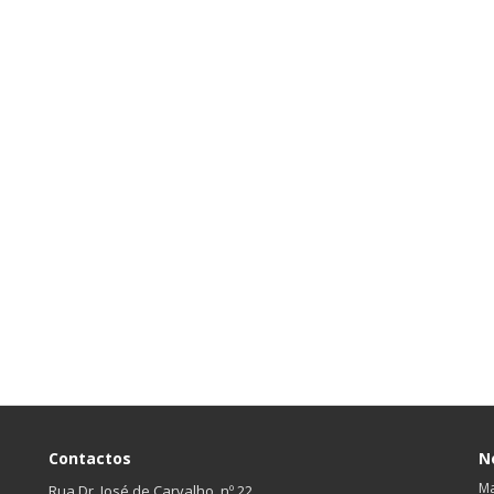
Contactos
N
Ma
Rua Dr. José de Carvalho, nº 22