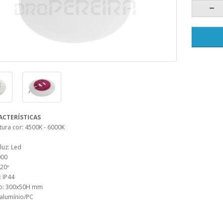
ACTERÍSTICAS
ura cor: 4500K - 6000K
luz: Led
000
20º
 IP44
o: 300x50H mm
 alumínio/PC