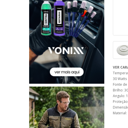
VER CAR
Temperat
30 Watts
Fonte de 
Brilho: 3
Angulo: 1
Proteção:
Dimensã
Material: