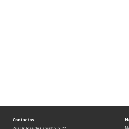
Contactos
N
Ma
Rua Dr. José de Carvalho, nº 22