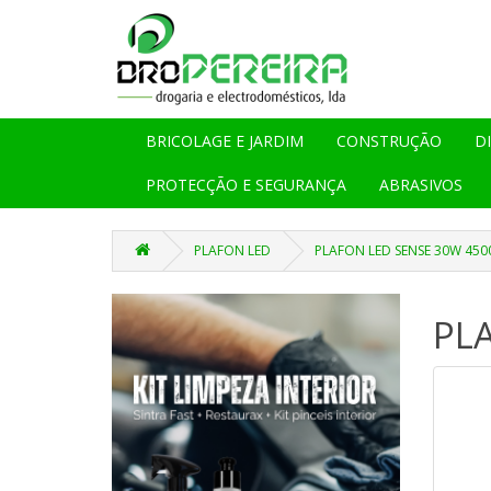
BRICOLAGE E JARDIM
CONSTRUÇÃO
D
PROTECÇÃO E SEGURANÇA
ABRASIVOS
PLAFON LED
PLAFON LED SENSE 30W 450
PL