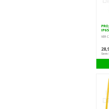
PRO
IP6
VER C
28,
Sem I