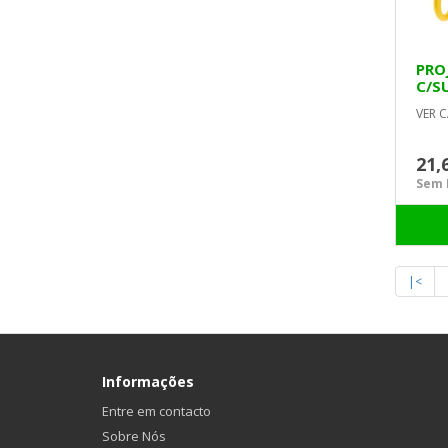
PRO
C/S
VER C
21,
Sem I
|<
Informações
Entre em contacto
Sobre Nós