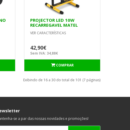
ANO
PROJECTOR LED 10W
RECARREGAVEL MATEL
VER CARACTERÍSTICAS
42,90€
Sem IVA: 34,88€
COMPRAR
Exibindo de 16 a 30 do total de 101 (7 páginas)
ewsletter
ntenha-se a par das nossas novidades e promoções!