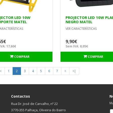
JECTOR LED 10W
PROJECTOR LED 10W PL
UPORTE MATEL
NEGRO MATEL
ARACTERÍSTICAS
VER CARACTERÍSTICAS
65€
9,90€
VA: 17,60€
Sem IVA: 8,05€
COMPRAR
COMPRAR
<
1
2
3
4
5
6
7
>
>|
Contactos
N
Ma
Rua Dr. José de Carvalho, nº 22
3770-355 Palhaça, Oliveira do Bairro