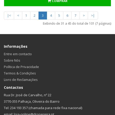
COMPRAR
|<
<
1
2
3
4
5
6
7
>
>|
Exibindo de 31 a 45 do total de 101 (7 páginas)
Informações
Entre em contacto
Sobre Nós
Política de Privacidade
Termos & Condições
Livro de Reclamações
Contactos
Rua Dr. José de Carvalho, nº 22
3770-355 Palhaça, Oliveira do Bairro
Tel: 234 193 357 (chamada para rede fixa nacional)
email: loja-online@dropereira.pt